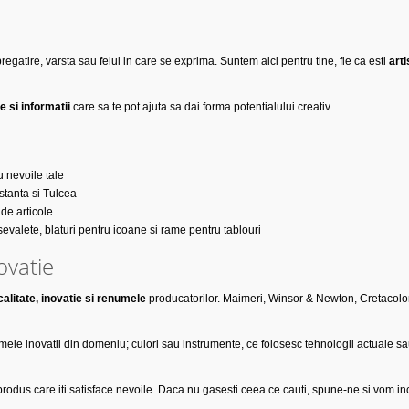
pregatire, varsta sau felul in care se exprima. Suntem aici pentru tine, fie ca esti
art
e si informatii
care sa te pot ajuta sa dai forma potentialului creativ.
 nevoile tale
stanta si Tulcea
de articole
sevalete, blaturi pentru icoane si rame pentru tablouri
ovatie
calitate, inovatie si renumele
producatorilor. Maimeri, Winsor & Newton, Cretacolor
ele inovatii din domeniu; culori sau instrumente, ce folosesc tehnologii actuale sau p
 produs care iti satisface nevoile. Daca nu gasesti ceea ce cauti, spune-ne si vom inc