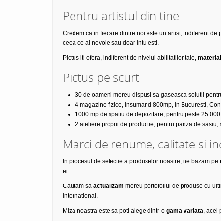
Pentru artistul din tine
Credem ca in fiecare dintre noi este un artist, indiferent de 
ceea ce ai nevoie sau doar intuiesti.
Pictus iti ofera, indiferent de nivelul abilitatilor tale,
material
Pictus pe scurt
30 de oameni mereu dispusi sa gaseasca solutii pentru
4 magazine fizice, insumand 800mp, in Bucuresti, Con
1000 mp de spatiu de depozitare, pentru peste 25.000 
2 ateliere proprii de productie, pentru panza de sasiu, 
Marci de renume, calitate si in
In procesul de selectie a produselor noastre, ne bazam pe
ei.
Cautam sa
actualizam
mereu portofoliul de produse cu ultim
international.
Miza noastra este sa poti alege dintr-o
gama variata
, acel